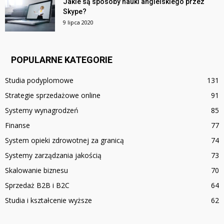
Jakie są sposoby nauki angielskiego przez
Skype?
9 lipca 2020
POPULARNE KATEGORIE
Studia podyplomowe
131
Strategie sprzedażowe online
91
Systemy wynagrodzeń
85
Finanse
77
System opieki zdrowotnej za granicą
74
Systemy zarządzania jakością
73
Skalowanie biznesu
70
Sprzedaż B2B i B2C
64
Studia i kształcenie wyższe
62