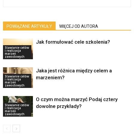
POWIĄZANE ARTYKUŁY
WIĘCEJ OD AUTORA
Jak formułować cele szkolenia?
Stawianie celów
i realizacja
marzeń
zawodowych
Jaka jest różnica między celem a
Stawianie celów
marzeniem?
i realizacja
marzeń
zawodowych
O czym można marzyć Podaj cztery
Stawianie celów
dowolne przykłady?
i realizacja
marzeń
zawodowych