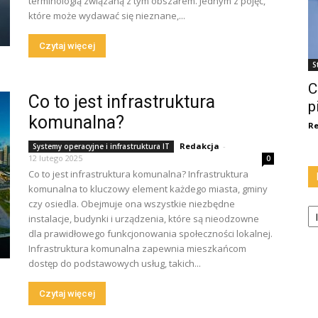
terminologią związaną z tym obszarem. Jednym z pojęć,
które może wydawać się nieznane,...
Czytaj więcej
S
C
Co to jest infrastruktura
p
komunalna?
Re
Redakcja
-
Systemy operacyjne i infrastruktura IT
12 lutego 2025
0
Co to jest infrastruktura komunalna? Infrastruktura
komunalna to kluczowy element każdego miasta, gminy
czy osiedla. Obejmuje ona wszystkie niezbędne
Ka
instalacje, budynki i urządzenia, które są nieodzowne
dla prawidłowego funkcjonowania społeczności lokalnej.
Infrastruktura komunalna zapewnia mieszkańcom
dostęp do podstawowych usług, takich...
Czytaj więcej