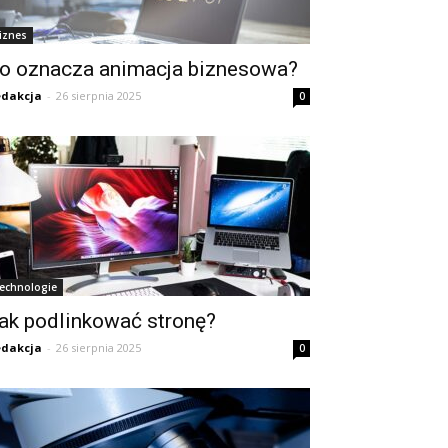
iznes
o oznacza animacja biznesowa?
dakcja
-
26 sierpnia 2025
0
echnologie
ak podlinkować stronę?
dakcja
-
26 sierpnia 2025
0