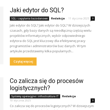
Jaki edytor do SQL?
Redakcja
-
11 stycznia 2025
SQL i zapytania bazodanowe
0
Jaki edytor do SQL? Jaki edytor do SQL? W dzisiejszych
czasach, gdy bazy danych są nieodłączną częścią wielu
projektów informatycznych, wybór odpowiedniego
edytora do SQL jest kluczowy dla efektywnej pracy
programistów i administratorów baz danych. W tym
artykule przedstawimy kilka popularnych...
Czytaj więcej
Co zalicza się do procesów
logistycznych?
Redakcja
-
Systemy operacyjne i infrastruktura IT
10 stycznia 2025
0
Co zalicza się do procesów logistycznych? W dzisiejszym