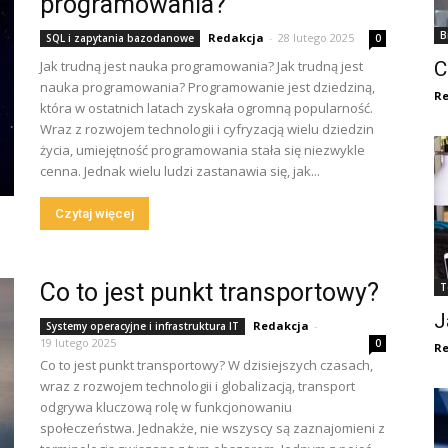
programowania?
B
Redakcja
-
28 lutego 2025
SQL i zapytania bazodanowe
0
Jak trudną jest nauka programowania? Jak trudną jest
C
nauka programowania? Programowanie jest dziedziną,
Re
która w ostatnich latach zyskała ogromną popularność.
Wraz z rozwojem technologii i cyfryzacją wielu dziedzin
życia, umiejętność programowania stała się niezwykle
cenna. Jednak wielu ludzi zastanawia się, jak...
Czytaj więcej
Co to jest punkt transportowy?
T
J
Redakcja
-
Systemy operacyjne i infrastruktura IT
19 lutego 2025
0
Re
Co to jest punkt transportowy? W dzisiejszych czasach,
wraz z rozwojem technologii i globalizacją, transport
odgrywa kluczową rolę w funkcjonowaniu
społeczeństwa. Jednakże, nie wszyscy są zaznajomieni z