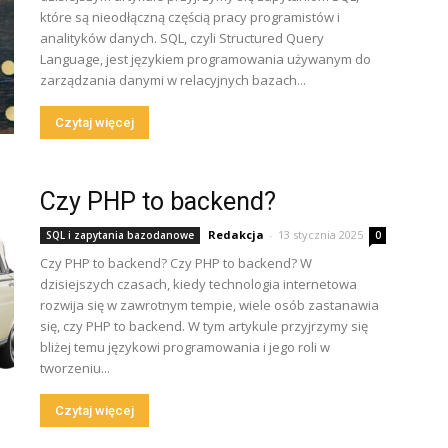
które są nieodłączną częścią pracy programistów i
analityków danych. SQL, czyli Structured Query
Language, jest językiem programowania używanym do
zarządzania danymi w relacyjnych bazach...
Czytaj więcej
Czy PHP to backend?
Redakcja
-
13 stycznia 2025
SQL i zapytania bazodanowe
0
Czy PHP to backend? Czy PHP to backend? W
dzisiejszych czasach, kiedy technologia internetowa
rozwija się w zawrotnym tempie, wiele osób zastanawia
się, czy PHP to backend. W tym artykule przyjrzymy się
bliżej temu językowi programowania i jego roli w
tworzeniu...
Czytaj więcej