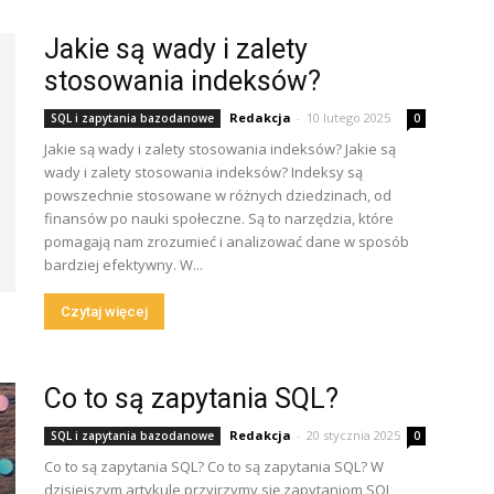
Jakie są wady i zalety
stosowania indeksów?
Redakcja
-
10 lutego 2025
SQL i zapytania bazodanowe
0
Jakie są wady i zalety stosowania indeksów? Jakie są
wady i zalety stosowania indeksów? Indeksy są
powszechnie stosowane w różnych dziedzinach, od
finansów po nauki społeczne. Są to narzędzia, które
pomagają nam zrozumieć i analizować dane w sposób
bardziej efektywny. W...
Czytaj więcej
Co to są zapytania SQL?
Redakcja
-
20 stycznia 2025
SQL i zapytania bazodanowe
0
Co to są zapytania SQL? Co to są zapytania SQL? W
dzisiejszym artykule przyjrzymy się zapytaniom SQL,