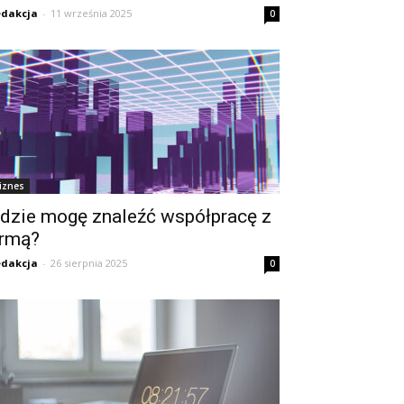
dakcja
-
11 września 2025
0
iznes
dzie mogę znaleźć współpracę z
irmą?
dakcja
-
26 sierpnia 2025
0