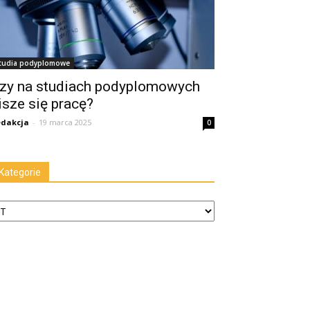
tudia podyplomowe
zy na studiach podyplomowych
isze się pracę?
dakcja
-
19 marca 2025
0
Kategorie
tegorie