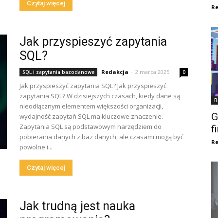
Czytaj więcej
Re
Jak przyspieszyć zapytania
SQL?
Redakcja
-
2 marca 2025
SQL i zapytania bazodanowe
0
Jak przyspieszyć zapytania SQL? Jak przyspieszyć
zapytania SQL? W dzisiejszych czasach, kiedy dane są
B
nieodłącznym elementem większości organizacji,
G
wydajność zapytań SQL ma kluczowe znaczenie.
Zapytania SQL są podstawowym narzędziem do
f
pobierania danych z baz danych, ale czasami mogą być
Re
powolne i...
Czytaj więcej
Jak trudną jest nauka