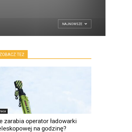
NAJNOWSZE
ZOBACZ TEŻ
raca
le zarabia operator ładowarki
eleskopowej na godzinę?