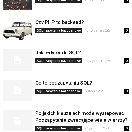
SQL i zapytania bazodanowe
0
Czy PHP to backend?
13 stycznia 2025
SQL i zapytania bazodanowe
0
Jaki edytor do SQL?
11 stycznia 2025
SQL i zapytania bazodanowe
0
Co to podzapytania SQL?
5 stycznia 2025
SQL i zapytania bazodanowe
0
Po jakich klauzulach może występować
Podzapytanie zwracające wiele wierszy?
21 grudnia 2024
SQL i zapytania bazodanowe
0