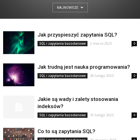
NAJNOWSZE
Jak przyspieszyć zapytania SQL?
2 marca 2025
SQL i zapytania bazodanowe
0
Jak trudną jest nauka programowania?
28 lutego 2025
SQL i zapytania bazodanowe
0
Jakie są wady i zalety stosowania
indeksów?
10 lutego 2025
SQL i zapytania bazodanowe
0
Co to są zapytania SQL?
20 stycznia 2025