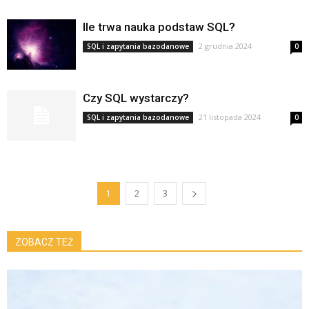
Ile trwa nauka podstaw SQL?
2 grudnia 2024
SQL i zapytania bazodanowe
0
Czy SQL wystarczy?
21 listopada 2024
SQL i zapytania bazodanowe
0
1
2
3
ZOBACZ TEŻ