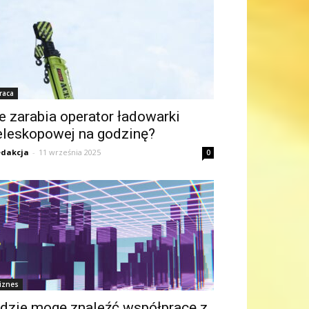
raca
le zarabia operator ładowarki
eleskopowej na godzinę?
dakcja
-
11 września 2025
0
iznes
dzie mogę znaleźć współpracę z