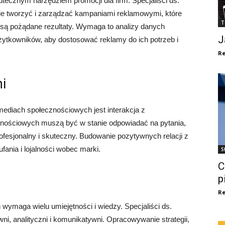
cznym narzędziem promocji dla firm. Specjaliści ds.
e tworzyć i zarządzać kampaniami reklamowymi, które
T
iosą pożądane rezultaty. Wymaga to analizy danych
J
ytkowników, aby dostosować reklamy do ich potrzeb i
Re
i
ediach społecznościowych jest interakcja z
znościowych muszą być w stanie odpowiadać na pytania,
fesjonalny i skuteczny. Budowanie pozytywnych relacji z
ania i lojalności wobec marki.
S
C
p
Re
ymaga wielu umiejętności i wiedzy. Specjaliści ds.
, analityczni i komunikatywni. Opracowywanie strategii,