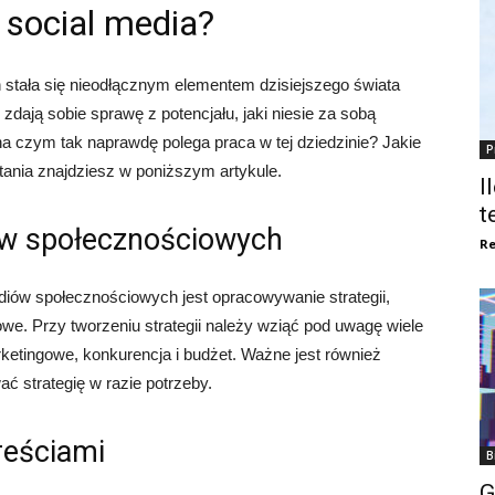
 social media?
stała się nieodłącznym elementem dzisiejszego świata
 zdają sobie sprawę z potencjału, jaki niesie za sobą
 czym tak naprawdę polega praca w tej dziedzinie? Jakie
P
tania znajdziesz w poniższym artykule.
I
t
ów społecznościowych
Re
iów społecznościowych jest opracowywanie strategii,
we. Przy tworzeniu strategii należy wziąć pod uwagę wiele
rketingowe, konkurencja i budżet. Ważne jest również
ć strategię w razie potrzeby.
reściami
B
G