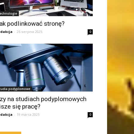
echnologie
ak podlinkować stronę?
dakcja
-
26 sierpnia 2025
0
tudia podyplomowe
zy na studiach podyplomowych
isze się pracę?
dakcja
-
19 marca 2025
0