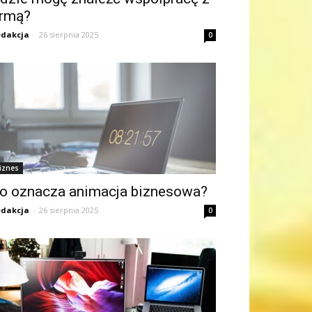
irmą?
dakcja
-
26 sierpnia 2025
0
iznes
o oznacza animacja biznesowa?
dakcja
-
26 sierpnia 2025
0