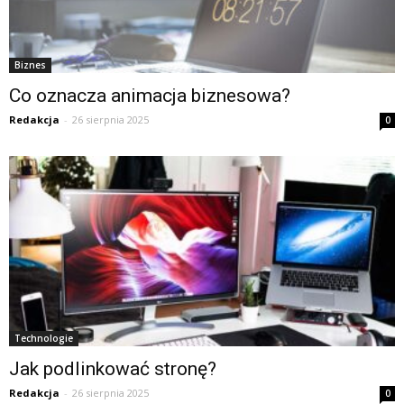
Biznes
Co oznacza animacja biznesowa?
Redakcja
-
26 sierpnia 2025
0
Technologie
Jak podlinkować stronę?
Redakcja
-
26 sierpnia 2025
0