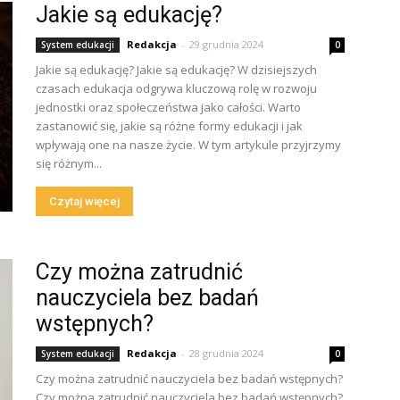
Jakie są edukację?
Redakcja
-
29 grudnia 2024
System edukacji
0
Jakie są edukację? Jakie są edukację? W dzisiejszych
czasach edukacja odgrywa kluczową rolę w rozwoju
jednostki oraz społeczeństwa jako całości. Warto
zastanowić się, jakie są różne formy edukacji i jak
wpływają one na nasze życie. W tym artykule przyjrzymy
się różnym...
Czytaj więcej
Czy można zatrudnić
nauczyciela bez badań
wstępnych?
Redakcja
-
28 grudnia 2024
System edukacji
0
Czy można zatrudnić nauczyciela bez badań wstępnych?
Czy można zatrudnić nauczyciela bez badań wstępnych?