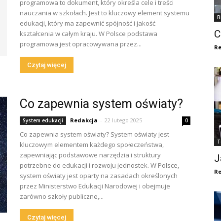
programowa to dokument, który określa cele i treści
nauczania w szkołach. Jest to kluczowy element systemu
B
edukacji, który ma zapewnić spójność i jakość
C
kształcenia w całym kraju. W Polsce podstawa
programowa jest opracowywana przez...
Re
Czytaj więcej
Co zapewnia system oświaty?
Redakcja
-
22 lutego 2025
System edukacji
0
Co zapewnia system oświaty? System oświaty jest
T
kluczowym elementem każdego społeczeństwa,
zapewniając podstawowe narzędzia i struktury
J
potrzebne do edukacji i rozwoju jednostek. W Polsce,
Re
system oświaty jest oparty na zasadach określonych
przez Ministerstwo Edukacji Narodowej i obejmuje
zarówno szkoły publiczne,...
Czytaj więcej