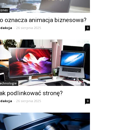
iznes
o oznacza animacja biznesowa?
dakcja
-
26 sierpnia 2025
0
echnologie
ak podlinkować stronę?
dakcja
-
26 sierpnia 2025
0