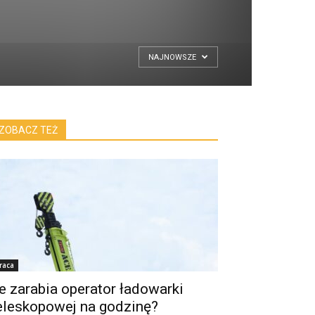
NAJNOWSZE
ZOBACZ TEŻ
raca
le zarabia operator ładowarki
eleskopowej na godzinę?