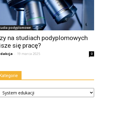
tudia podyplomowe
zy na studiach podyplomowych
isze się pracę?
dakcja
-
19 marca 2025
0
Kategorie
tegorie