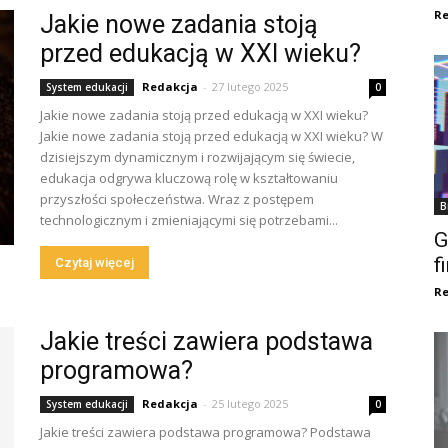
Re
Jakie nowe zadania stoją
przed edukacją w XXI wieku?
Redakcja
-
27 lutego 2025
System edukacji
0
Jakie nowe zadania stoją przed edukacją w XXI wieku?
Jakie nowe zadania stoją przed edukacją w XXI wieku? W
dzisiejszym dynamicznym i rozwijającym się świecie,
edukacja odgrywa kluczową rolę w kształtowaniu
przyszłości społeczeństwa. Wraz z postępem
B
technologicznym i zmieniającymi się potrzebami...
G
f
Czytaj więcej
Re
Jakie treści zawiera podstawa
programowa?
Redakcja
-
25 lutego 2025
System edukacji
0
Jakie treści zawiera podstawa programowa? Podstawa