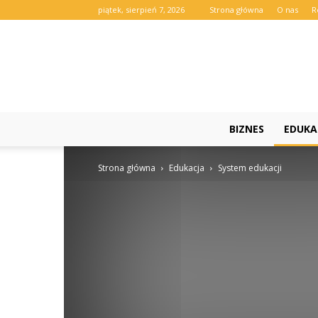
piątek, sierpień 7, 2026
Strona główna
O nas
R
BIZNES
EDUKA
Strona główna
Edukacja
System edukacji