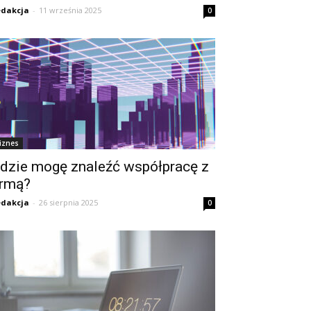
dakcja
-
11 września 2025
0
iznes
dzie mogę znaleźć współpracę z
irmą?
dakcja
-
26 sierpnia 2025
0