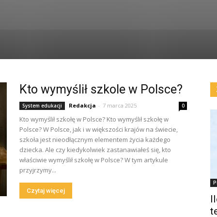
Kto wymyślił szkole w Polsce?
Redakcja
-
7 marca 2025
System edukacji
0
Kto wymyślił szkołę w Polsce? Kto wymyślił szkołę w
Polsce? W Polsce, jak i w większości krajów na świecie,
szkoła jest nieodłącznym elementem życia każdego
dziecka. Ale czy kiedykolwiek zastanawiałeś się, kto
właściwie wymyślił szkołę w Polsce? W tym artykule
przyjrzymy...
P
Czytaj więcej
I
t