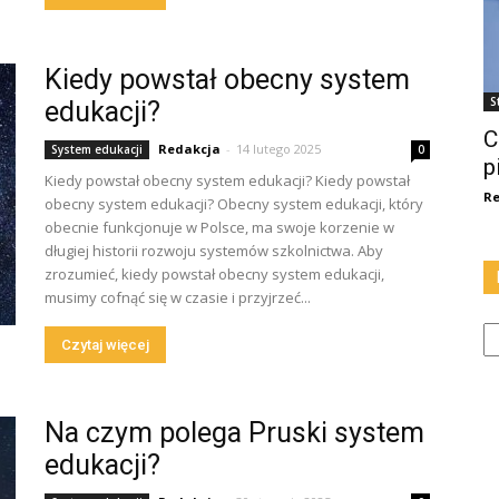
Kiedy powstał obecny system
S
edukacji?
C
Redakcja
-
14 lutego 2025
System edukacji
0
p
Kiedy powstał obecny system edukacji? Kiedy powstał
Re
obecny system edukacji? Obecny system edukacji, który
obecnie funkcjonuje w Polsce, ma swoje korzenie w
długiej historii rozwoju systemów szkolnictwa. Aby
zrozumieć, kiedy powstał obecny system edukacji,
musimy cofnąć się w czasie i przyjrzeć...
Ka
Czytaj więcej
Na czym polega Pruski system
edukacji?