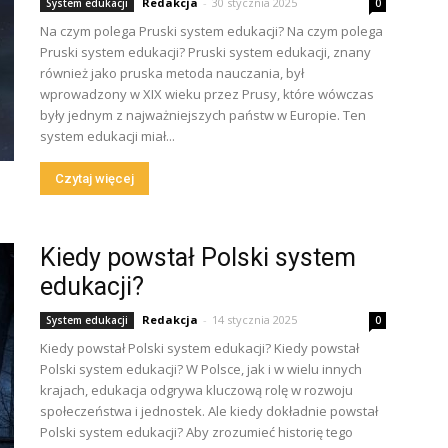
Redakcja
-
30 stycznia 2025
System edukacji
0
Na czym polega Pruski system edukacji? Na czym polega
Pruski system edukacji? Pruski system edukacji, znany
również jako pruska metoda nauczania, był
wprowadzony w XIX wieku przez Prusy, które wówczas
były jednym z najważniejszych państw w Europie. Ten
system edukacji miał...
Czytaj więcej
Kiedy powstał Polski system
edukacji?
Redakcja
-
14 stycznia 2025
System edukacji
0
Kiedy powstał Polski system edukacji? Kiedy powstał
Polski system edukacji? W Polsce, jak i w wielu innych
krajach, edukacja odgrywa kluczową rolę w rozwoju
społeczeństwa i jednostek. Ale kiedy dokładnie powstał
Polski system edukacji? Aby zrozumieć historię tego