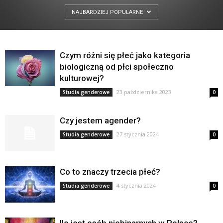
NAJBARDZIEJ POPULARNE
Czym różni się płeć jako kategoria
biologiczną od płci społeczno
kulturowej?
23 października 2023
Studia genderowe
0
Czy jestem agender?
27 stycznia 2024
Studia genderowe
0
Co to znaczy trzecia płeć?
4 stycznia 2024
Studia genderowe
0