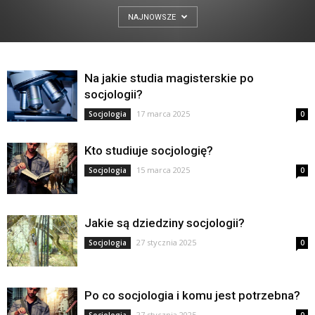
NAJNOWSZE
Na jakie studia magisterskie po
socjologii?
17 marca 2025
Socjologia
0
Kto studiuje socjologię?
15 marca 2025
Socjologia
0
Jakie są dziedziny socjologii?
27 stycznia 2025
Socjologia
0
Po co socjologia i komu jest potrzebna?
27 stycznia 2025