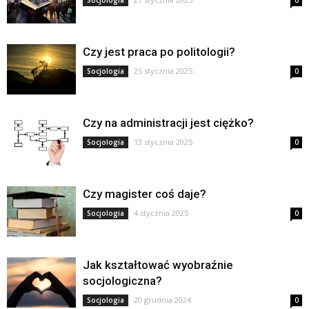
Socjologia
0
Czy jest praca po politologii?
25 stycznia 2025
Socjologia
0
Czy na administracji jest ciężko?
13 stycznia 2025
Socjologia
0
Czy magister coś daje?
4 stycznia 2025
Socjologia
0
Jak kształtować wyobraźnie
socjologiczna?
20 grudnia 2024
Socjologia
0