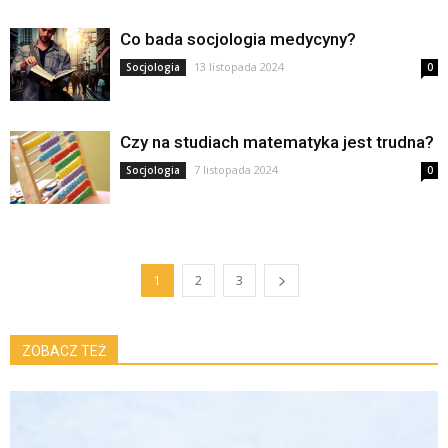
Co bada socjologia medycyny?
13 listopada 2024
Socjologia
0
Czy na studiach matematyka jest trudna?
7 listopada 2024
Socjologia
0
1
2
3
ZOBACZ TEŻ