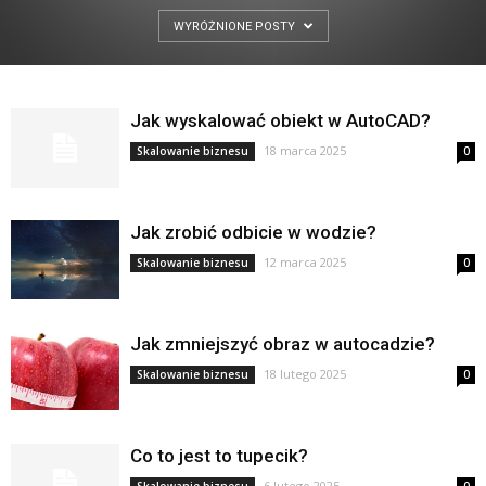
WYRÓŻNIONE POSTY
Jak wyskalować obiekt w AutoCAD?
18 marca 2025
Skalowanie biznesu
0
Jak zrobić odbicie w wodzie?
12 marca 2025
Skalowanie biznesu
0
Jak zmniejszyć obraz w autocadzie?
18 lutego 2025
Skalowanie biznesu
0
Co to jest to tupecik?
6 lutego 2025