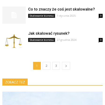
Co to znaczy że coś jest skalowalne?
1 stycznia 2025
Skalowanie biznesu
0
Jak skalować rysunek?
27 grudnia 2024
Skalowanie biznesu
0
1
2
3
ZOBACZ TEŻ