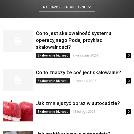
NAJBARDZIEJ POPULARNE
Co to jest skalowalność systemu
operacyjnego Podaj przykład
skalowalności?
9 września 2024
Skalowanie biznesu
0
Co to znaczy że coś jest skalowalne?
1 stycznia 2025
Skalowanie biznesu
0
Jak zmniejszyć obraz w autocadzie?
18 lutego 2025
Skalowanie biznesu
0