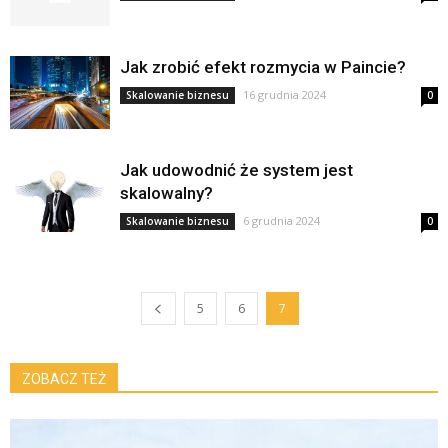
Jak zrobić efekt rozmycia w Paincie?
16 grudnia 2024
Skalowanie biznesu
0
Jak udowodnić że system jest
skalowalny?
6 grudnia 2024
Skalowanie biznesu
0
5
6
7
ZOBACZ TEŻ