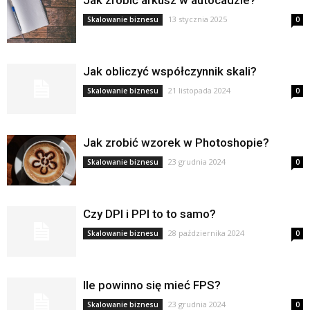
Jak zrobić arkusz w autocadzie?
13 stycznia 2025
Skalowanie biznesu
0
Jak obliczyć współczynnik skali?
21 listopada 2024
Skalowanie biznesu
0
Jak zrobić wzorek w Photoshopie?
23 grudnia 2024
Skalowanie biznesu
0
Czy DPI i PPI to to samo?
28 października 2024
Skalowanie biznesu
0
Ile powinno się mieć FPS?
23 grudnia 2024
Skalowanie biznesu
0